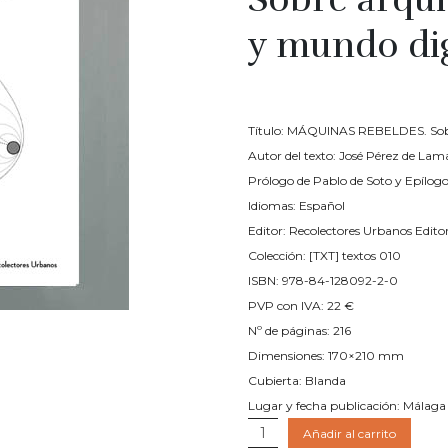
y mundo dig
€
22.00
Título: MÁQUINAS REBELDES. Sobre
Autor del texto: José Pérez de Lam
Prólogo de Pablo de Soto y Epíl
Idiomas: Español
Editor: Recolectores Urbanos Editor
Colección: [TXT] textos 010
ISBN: 978-84-128092-2-0
PVP con IVA: 22 €
Nº de páginas: 216
Dimensiones: 170×210 mm
Cubierta: Blanda
Lugar y fecha publicación: Málag
MÁQUINAS
Añadir al carrito