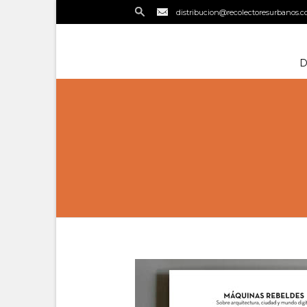
distribucion@recolectoresurbanos.
D