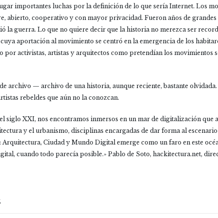
ugar importantes luchas por la definición de lo que sería Internet. Los 
bre, abierto, cooperativo y con mayor privacidad. Fueron años de grand
ió la guerra. Lo que no quiere decir que la historia no merezca ser recor
, cuya aportación al movimiento se centró en la emergencia de los habit
o por activistas, artistas y arquitectos como pretendían los movimientos s
 de archivo — archivo de una historia, aunque reciente, bastante olvidada
artistas rebeldes que aún no la conozcan.
 del siglo XXI, nos encontramos inmersos en un mar de digitalización que 
uitectura y el urbanismo, disciplinas encargadas de dar forma al escenari
es: Arquitectura, Ciudad y Mundo Digital emerge como un faro en este o
digital, cuando todo parecía posible.» Pablo de Soto, hackitectura.net, dir
S