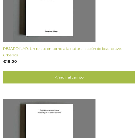
REJARDINAR. Un relato en torno a la naturalización de los enclaves
urbanos
€
18.00
Añadir al carrito