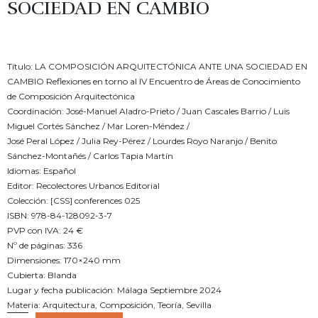
SOCIEDAD EN CAMBIO
€
24.00
Título: LA COMPOSICIÓN ARQUITECTÓNICA ANTE UNA SOCIEDAD EN
CAMBIO Reflexiones en torno al IV Encuentro de Áreas de Conocimiento
de Composición Arquitectónica
Coordinación: José-Manuel Aladro-Prieto / Juan Cascales Barrio / Luis
Miguel Cortés Sánchez / Mar Loren-Méndez /
José Peral López / Julia Rey-Pérez / Lourdes Royo Naranjo / Benito
Sánchez-Montañés / Carlos Tapia Martín
Idiomas: Español
Editor: Recolectores Urbanos Editorial
Colección: [CSS] conferences 025
ISBN: 978-84-128092-3-7
PVP con IVA: 24 €
Nº de páginas: 336
Dimensiones: 170×240 mm
Cubierta: Blanda
Lugar y fecha publicación: Málaga Septiembre 2024
Materia: Arquitectura, Composición, Teoría, Sevilla