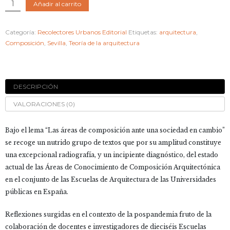
LA
Añadir al carrito
COMPOSICIÓN
ARQUITECTÓNICA
Categoría:
Recolectores Urbanos Editorial
Etiquetas:
arquitectura
,
ANTE
Composición
,
Sevilla
,
Teoría de la arquitectura
UNA
SOCIEDAD
EN
CAMBIO
DESCRIPCIÓN
cantidad
VALORACIONES (0)
Bajo el lema “Las áreas de composición ante una sociedad en cambio”
se recoge un nutrido grupo de textos que por su amplitud constituye
una excepcional radiografía, y un incipiente diagnóstico, del estado
actual de las Áreas de Conocimiento de Composición Arquitectónica
en el conjunto de las Escuelas de Arquitectura de las Universidades
públicas en España.
Reflexiones surgidas en el contexto de la pospandemia fruto de la
colaboración de docentes e investigadores de dieciséis Escuelas