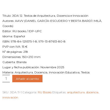
€
15.00
Título: JIDA 12. Textos de Arquitectura, Docencia e Innovación
Autores: AAVV (DANIEL GARCÍA-ESCUDERO Y BERTA BARDÍ I MILÀ,
Coords)
Editor: RU books / IDP-UPC
Idioma: Español
ISBN: 978-84-129575-1-8; 979-13-87613-80-8
PVP con IVA: 15 €
Nº de páginas: 218
Dimensiones: 150×210 mm
Cubierta: Blanda
Lugar y fecha publicación: Noviembre 2025
Materia: Arquitectura, Docencia, Innovación Educativa, Textos
JIDA
Añadir al carrito
12.
Textos
SKU:
JIDA 11-1
Categoría:
RU Books
Etiquetas:
arquitectura
,
docencia
,
de
innovación
Arquitectura,
Docencia
e