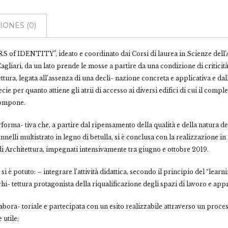
ONES (0)
S of IDENTITY”, ideato e coordinato dai Corsi di laurea in Scienze dell’Ar
agliari, da un lato prende le mosse a partire da una condizione di critici
ttura, legata all’assenza di una decli- nazione concreta e applicativa e dall
ie per quanto attiene gli atrii di accesso ai diversi edifici di cui il comp
 compone.
rforma- tiva che, a partire dal ripensamento della qualità e della natura 
lli multistrato in legno di betulla, si è conclusa con la realizzazione in
 di Architettura, impegnati intensivamente tra giugno e ottobre 2019.
 potuto: – integrare l’attività didattica, secondo il principio del “learn
rchi- tettura protagonista della riqualificazione degli spazi di lavoro e ap
bora- toriale e partecipata con un esito realizzabile attraverso un proce
 utile;