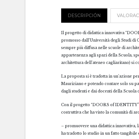
DESCRIPCIÓN
VALORACI
Il progetto di didattica innovativa “DOOR
promosso dall’Università degli Studi di C
sempre più diffusa nelle scuole di archite
appartenenza agli spazi della Scuola, spec
architettura dell’ateneo cagliaritano) si
La proposta si è tradotta in un’azione pe
Mauriziano e potendo contare solo su panne
dagli studenti e dai docenti della Scuola
Con il progetto “DOORS of IDENTITY” si è
costruttiva che ha visto la comunità di a
– promuovere una didattica innovativa, la
ha tradotto lo studio in un fatto tangibile e