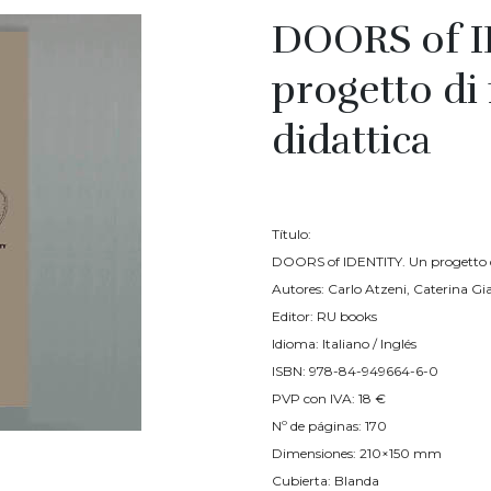
DOORS of I
progetto di
didattica
€
18.00
Título:
DOORS of IDENTITY. Un progetto d
Autores: Carlo Atzeni, Caterina Gi
Editor: RU books
Idioma: Italiano / Inglés
ISBN: 978-84-949664-6-0
PVP con IVA: 18 €
Nº de páginas: 170
Dimensiones: 210×150 mm
Cubierta: Blanda