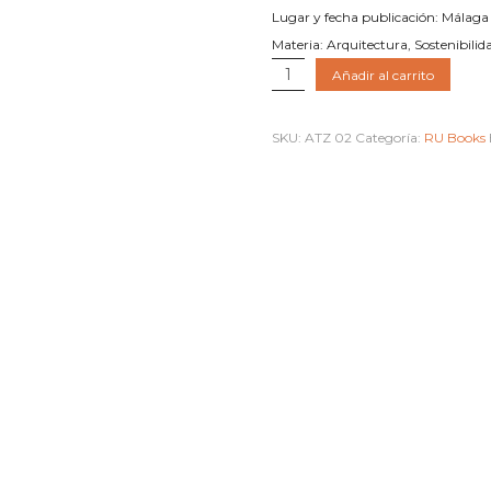
Lugar y fecha publicación: Málag
Materia: Arquitectura, Sostenibilid
DOORS
Añadir al carrito
of
IDENTITY.
SKU:
ATZ 02
Categoría:
RU Books
Un
progetto
di
innovazione
didattica
cantidad