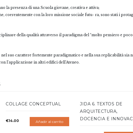
ano la presenza di una Scuola giovane, creativa e attiva;
he, coerentemente con la loro missione sociale futu- ra, sono stati i protago
sciplinare della qualità attraverso il paradigma del “molto pensiero e p
re, nel suo carattere fortemente paradigmatico e nella sua replicabilità sia
n l’applicazione in altri edifici dell’Ateneo.
S
COLLAGE CONCEPTUAL
JIDA 6. TEXTOS DE
ARQUITECTURA,
DOCENCIA E INNOVA
€
14.00
Añadir al carrito