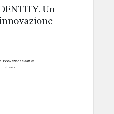
DENTITY. Un
 innovazione
i innovazione didattica
annattasio