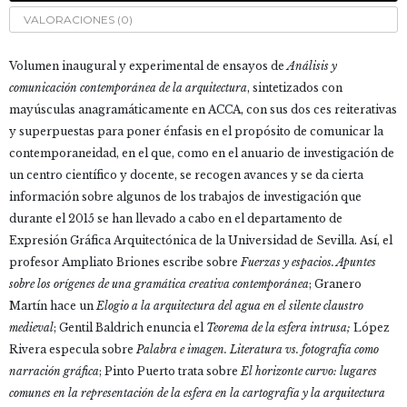
cantidad
VALORACIONES (0)
Volumen inaugural y experimental de ensayos de
Análisis y
comunicación contemporánea de la arquitectura
, sintetizados con
mayúsculas anagramáticamente en ACCA, con sus dos ces reiterativas
y superpuestas para poner énfasis en el propósito de comunicar la
contemporaneidad, en el que, como en el anuario de investigación de
un centro científico y docente, se recogen avances y se da cierta
información sobre algunos de los trabajos de investigación que
durante el 2015 se han llevado a cabo en el departamento de
Expresión Gráfica Arquitectónica de la Universidad de Sevilla. Así, el
profesor Ampliato Briones escribe sobre
Fuerzas y espacios. Apuntes
sobre los orígenes de una gramática creativa contemporánea
; Granero
Martín hace un
Elogio a la arquitectura del agua en el silente claustro
medieval
; Gentil Baldrich enuncia el
Teorema de la esfera intrusa;
López
Rivera especula sobre
Palabra e imagen. Literatura vs. fotografía como
narración gráfica
; Pinto Puerto trata sobre
El horizonte curvo: lugares
comunes en la representación de la esfera en la cartografía y la arquitectura