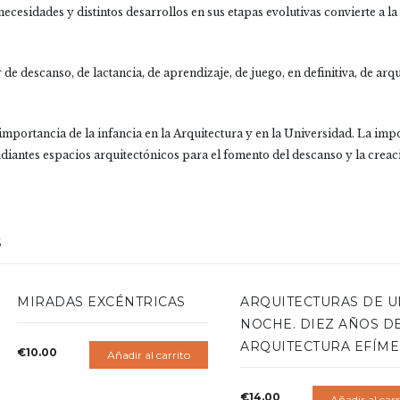
ecesidades y distintos desarrollos en sus etapas evolutivas convierte a l
r de descanso, de lactancia, de aprendizaje, de juego, en definitiva, de ar
a importancia de la infancia en la Arquitectura y en la Universidad. La im
iantes espacios arquitectónicos para el fomento del descanso y la creac
S
MIRADAS EXCÉNTRICAS
ARQUITECTURAS DE 
NOCHE. DIEZ AÑOS D
ARQUITECTURA EFÍM
€
10.00
Añadir al carrito
€
14.00
Añadir al carr