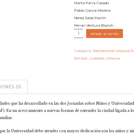
Marta Parra Casado
Pablo García Moreno
Nerea Salas Martín
Ferran Ventura Blanch
NIÑOS/AS
Añadir al carrito
Y
UNIVERSIDAD.
Categoría:
Recolectores Urbanos Ed
Arquitectura,
familiar
,
cuidados
,
infancia
Infancia,
Cuidados
y
Conciliación
ONES (0)
familiar
cantidad
vidades que ha desarrollado en las dos Jornadas sobre Niños y Universida
’). En un acercamiento a nuevas formas de entender la ciudad ligada a los
amiliar.
que la Universidad debe atender con mayor dedicación son los niños y niñ