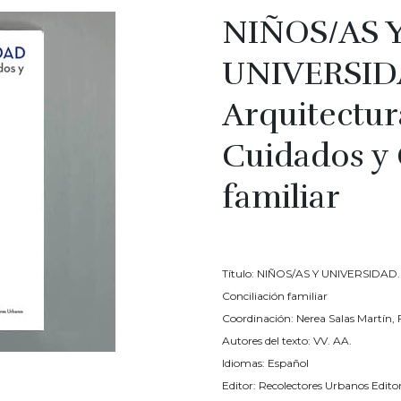
NIÑOS/AS 
UNIVERSID
Arquitectura
Cuidados y 
familiar
€
15.00
Título: NIÑOS/AS Y UNIVERSIDAD. 
Conciliación familiar
Coordinación: Nerea Salas Martín,
Autores del texto: VV. AA.
Idiomas: Español
Editor: Recolectores Urbanos Editor