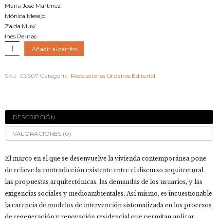
María José Martínez
Mónica Mesejo
Zaida Muxí
Inés Pernas
LA
Añadir al carrito
CASA.
Piezas,
SKU:
CSS07
Categoría:
Recolectores Urbanos Editorial
Ensambles
y
Estrategias
cantidad
DESCRIPCIÓN
VALORACIONES (0)
El marco en el que se desenvuelve la vivienda contemporánea pone
de relieve la contradicción existente entre el discurso arquitectural,
las propuestas arquitectónicas, las demandas de los usuarios, y las
exigencias sociales y medioambientales. Así mismo, es incuestionable
la carencia de modelos de intervención sistematizada en los procesos
de regeneración y renovación residencial que permitan aplicar