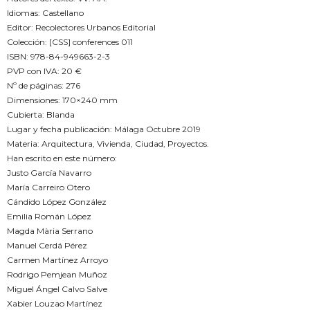
Idiomas: Castellano
Editor: Recolectores Urbanos Editorial
Colección: [CSS] conferences 011
ISBN: 978-84-949663-2-3
PVP con IVA: 20 €
Nº de páginas: 276
Dimensiones: 170×240 mm
Cubierta: Blanda
Lugar y fecha publicación: Málaga Octubre 2019
Materia: Arquitectura, Vivienda, Ciudad, Proyectos.
Han escrito en este número:
Justo García Navarro
María Carreiro Otero
Cándido López González
Emilia Román López
Magda Mària Serrano
Manuel Cerdá Pérez
Carmen Martínez Arroyo
Rodrigo Pemjean Muñoz
Miguel Ángel Calvo Salve
Xabier Louzao Martínez