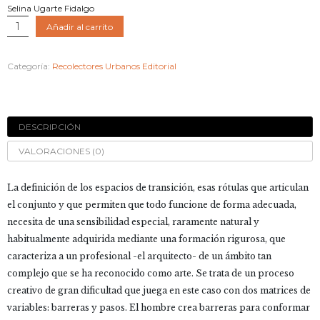
Selina Ugarte Fidalgo
ENTRE-
Añadir al carrito
LUGARES.
Las
Categoría:
Recolectores Urbanos Editorial
fronteras
domésticas
cantidad
DESCRIPCIÓN
VALORACIONES (0)
La definición de los espacios de transición, esas rótulas que articulan
el conjunto y que permiten que todo funcione de forma adecuada,
necesita de una sensibilidad especial, raramente natural y
habitualmente adquirida mediante una formación rigurosa, que
caracteriza a un profesional -el arquitecto- de un ámbito tan
complejo que se ha reconocido como arte. Se trata de un proceso
creativo de gran dificultad que juega en este caso con dos matrices de
variables: barreras y pasos. El hombre crea barreras para conformar