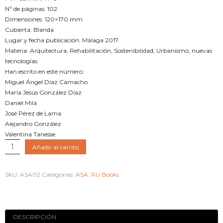
Nº de páginas: 102
Dimensiones: 120×170 mm
Cubierta: Blanda
Lugar y fecha publicación: Málaga 2017
Materia: Arquitectura, Rehabilitación, Sostenibilidad, Urbanismo, nuevas
tecnologías.
Han escrito en este número:
Miguel Ángel Díaz Camacho
María Jesús González Díaz
Daniel Milá
José Pérez de Lama
Alejandro González
Valentina Tanesse
De
Añadir al carrito
la
escala
SKU:
ASA02
Categorías:
ASA
,
RU Books
urbana
a
la
escala
DESCRIPCIÓN
humana