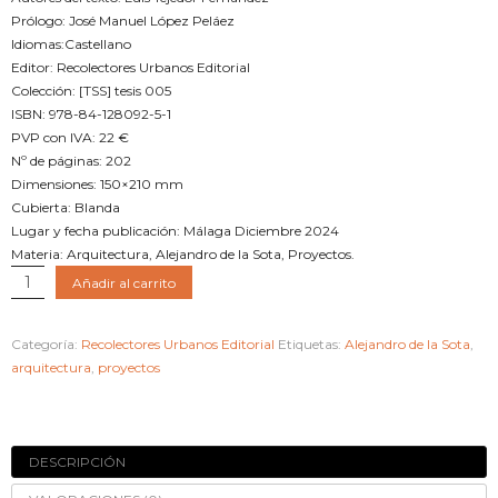
Prólogo: José Manuel López Peláez
Idiomas:Castellano
Editor: Recolectores Urbanos Editorial
Colección: [TSS] tesis 005
ISBN: 978-84-128092-5-1
PVP con IVA: 22 €
Nº de páginas: 202
Dimensiones: 150×210 mm
Cubierta: Blanda
Lugar y fecha publicación: Málaga Diciembre 2024
Materia: Arquitectura, Alejandro de la Sota, Proyectos.
Continuidades
Añadir al carrito
en
la
Categoría:
Recolectores Urbanos Editorial
Etiquetas:
Alejandro de la Sota
,
arquitectura
arquitectura
,
proyectos
de
Alejandro
de
la
DESCRIPCIÓN
Sota
cantidad