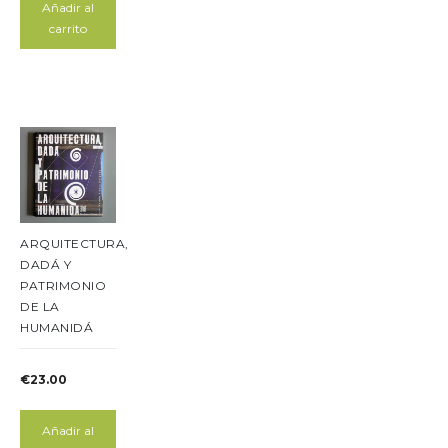
Añadir al
carrito
ARQUITECTURA,
DADÁ Y
PATRIMONIO
DE LA
HUMANIDÁ
€
23.00
Añadir al