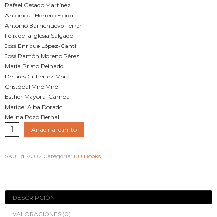
Rafael Casado Martínez
Antonio J. Herrero Elordi
Antonio Barrionuevo Ferrer
Félix de la Iglesia Salgado
José Enrique López-Canti
José Ramón Moreno Pérez
María Prieto Peinado
Dolores Gutiérrez Mora
Cristóbal Miró Miró
Esther Mayoral Campa
Maribel Alba Dorado
Melina Pozo Bernal
Colección
Añadir al carrito
INVESTIGACIONES
IdPA_02
SKU:
IdPA 02
Categoría:
RU Books
2016
cantidad
DESCRIPCIÓN
VALORACIONES (0)