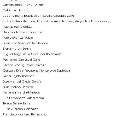
Dimensiones: 170×240 mm
Cubierta: Blanda
Lugar y fecha publicación: Sevilla Octubre 2016
Materia: Arquitectura, Teoría de la Arquitectura, Proyectos, Urbanismo,
nuevas tecnologías.
Han escrito en este número:
Pablo Diañez Rubio
Juan José Vázquez Avellaneda
Elena Morón Serna
Miguel Ángel de la Cova Morillo-Velarde
Fernando Carrascal Calle
Silvana Rodrigues de Oliveira
Gonzalo Díaz-Recasens Montero de Espinosa
Javier Tejido Jiménez
José Manuel Ojeda García
Julia Molino Barrero
Amanda Martín-Mariscal
Luz Fernández-Valderrama
Teresa Barrie Zafra
Luisa Alarcón González
Francisco Montero Fernández