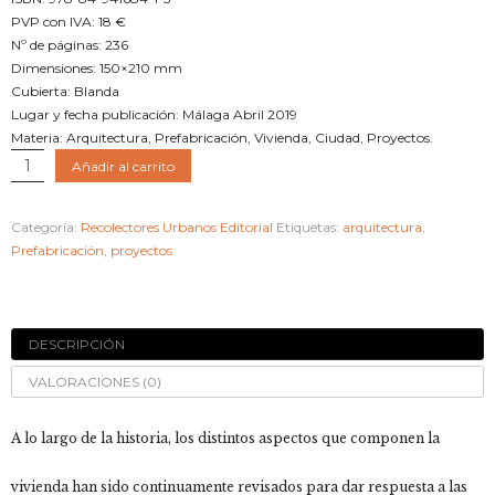
PVP con IVA: 18 €
Nº de páginas: 236
Dimensiones: 150×210 mm
Cubierta: Blanda
Lugar y fecha publicación: Málaga Abril 2019
Materia: Arquitectura, Prefabricación, Vivienda, Ciudad, Proyectos.
LA
Añadir al carrito
BOTELLA
Y
Categoría:
Recolectores Urbanos Editorial
Etiquetas:
arquitectura
,
EL
Prefabricación
,
proyectos
BOTELLERO.
Espacios
para
vivir,
DESCRIPCIÓN
prefabricados
cantidad
VALORACIONES (0)
A lo largo de la historia, los distintos aspectos que componen la
vivienda han sido continuamente revisados para dar respuesta a las